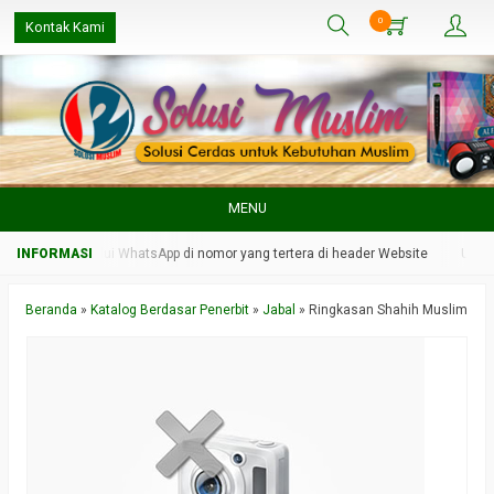
0
Kontak Kami
MENU
min kami melalui WhatsApp di nomor yang tertera di header Website
Untuk r
Beranda
»
Katalog Berdasar Penerbit
»
Jabal
»
Ringkasan Shahih Muslim