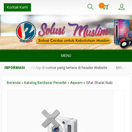
0
Kontak Kami
MENU
kami melalui WhatsApp di nomor yang tertera di header Website
Untuk respo
Beranda
»
Katalog Berdasar Penerbit
»
Aqwam
»
Sifat Shalat Nabi