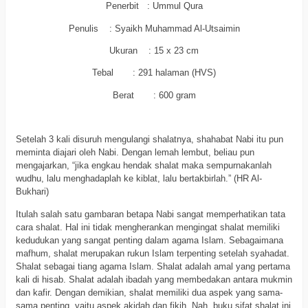
Penerbit : Ummul Qura
Penulis : Syaikh Muhammad Al-Utsaimin
Ukuran : 15 x 23 cm
Tebal : 291 halaman (HVS)
Berat : 600 gram
a
Setelah 3 kali disuruh mengulangi shalatnya, shahabat Nabi itu pun
meminta diajari oleh Nabi. Dengan lemah lembut, beliau pun
mengajarkan, “jika engkau hendak shalat maka sempurnakanlah
wudhu, lalu menghadaplah ke kiblat, lalu bertakbirlah.” (HR Al-
Bukhari)
Itulah salah satu gambaran betapa Nabi sangat memperhatikan tata
cara shalat. Hal ini tidak mengherankan mengingat shalat memiliki
kedudukan yang sangat penting dalam agama Islam. Sebagaimana
mafhum, shalat merupakan rukun Islam terpenting setelah syahadat.
Shalat sebagai tiang agama Islam. Shalat adalah amal yang pertama
kali di hisab. Shalat adalah ibadah yang membedakan antara mukmin
dan kafir. Dengan demikian, shalat memiliki dua aspek yang sama-
sama penting, yaitu aspek akidah dan fikih. Nah, buku sifat shalat ini