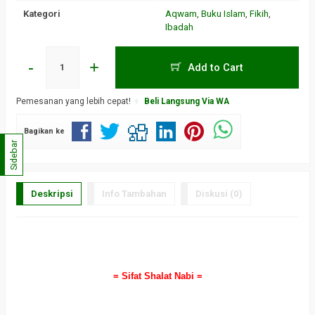
Kategori
Aqwam
,
Buku Islam
,
Fikih
,
Ibadah
-
+
Add to Cart
Pemesanan yang lebih cepat!
Beli Langsung Via WA
Bagikan ke
Sidebar
Deskripsi
Info Tambahan
Diskusi (0)
a
= Sifat Shalat Nabi =
a