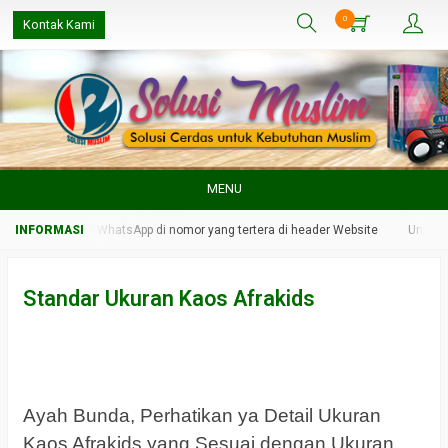
0
Kontak Kami
MENU
min kami melalui WhatsApp di nomor yang tertera di header Website
Untuk r
Standar Ukuran Kaos Afrakids
Ayah Bunda, Perhatikan ya Detail Ukuran
Kaos Afrakids yang Sesuai dengan Ukuran