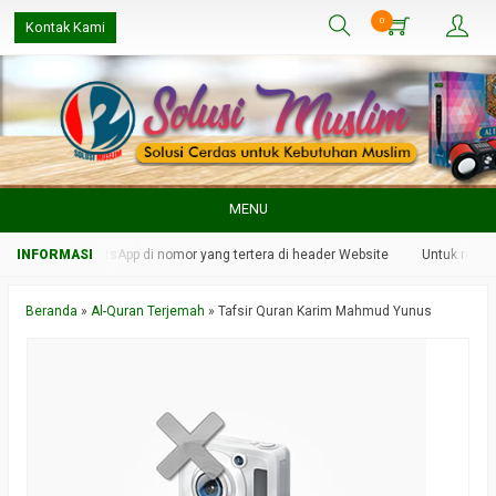
0
Kontak Kami
MENU
mi melalui WhatsApp di nomor yang tertera di header Website
Untuk respon 
Beranda
»
Al-Quran Terjemah
»
Tafsir Quran Karim Mahmud Yunus