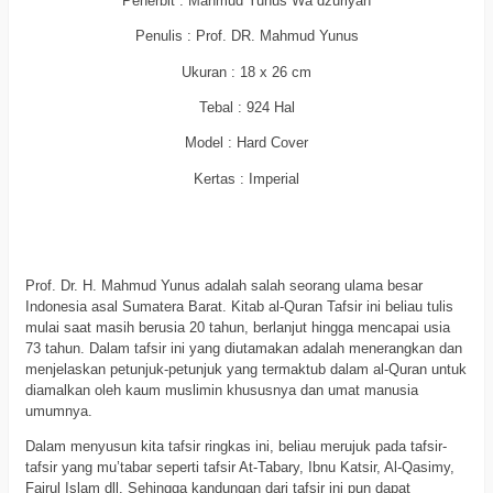
Penerbit : Mahmud Yunus Wa dzuriyah
Penulis : Prof. DR. Mahmud Yunus
Ukuran : 18 x 26 cm
Tebal : 924 Hal
Model : Hard Cover
Kertas : Imperial
a
a
Prof. Dr. H. Mahmud Yunus adalah salah seorang ulama besar
Indonesia asal Sumatera Barat. Kitab al-Quran Tafsir ini beliau tulis
mulai saat masih berusia 20 tahun, berlanjut hingga mencapai usia
73 tahun. Dalam tafsir ini yang diutamakan adalah menerangkan dan
menjelaskan petunjuk-petunjuk yang termaktub dalam al-Quran untuk
diamalkan oleh kaum muslimin khususnya dan umat manusia
umumnya.
Dalam menyusun kita tafsir ringkas ini, beliau merujuk pada tafsir-
tafsir yang mu’tabar seperti tafsir At-Tabary, Ibnu Katsir, Al-Qasimy,
Fajrul Islam dll. Sehingga kandungan dari tafsir ini pun dapat