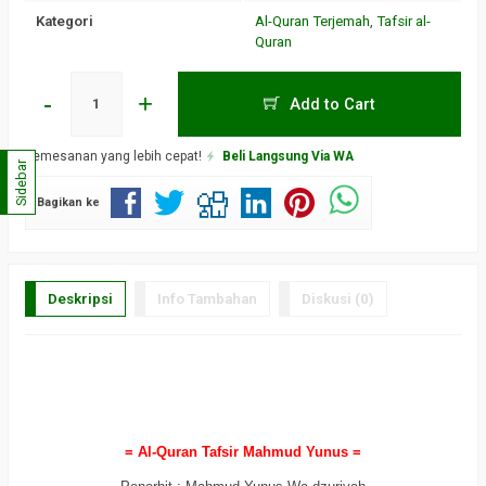
Kategori
Al-Quran Terjemah
,
Tafsir al-
Quran
-
+
Add to Cart
Pemesanan yang lebih cepat!
Beli Langsung Via WA
Sidebar
Bagikan ke
Deskripsi
Info Tambahan
Diskusi (0)
a
a
= Al-Quran Tafsir Mahmud Yunus =