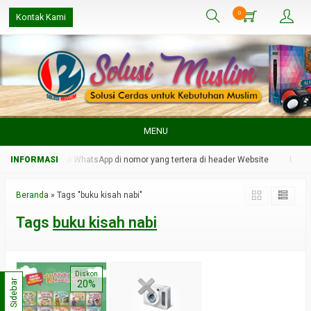
0
Kontak Kami
MENU
dmin kami melalui WhatsApp di nomor yang tertera di header Website
Untuk 
Beranda
»
Tags "buku kisah nabi"
Tags
buku kisah nabi
Diskon
Sidebar
20%