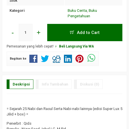
Stok
Kategori
Buku Cerita
,
Buku
Pengetahuan
-
+
Add to Cart
Pemesanan yang lebih cepat!
Beli Langsung Via WA
Bagikan ke
Deskripsi
Info Tambahan
Diskusi (0)
= Sejarah 25 Nabi dan Rasul Serta Nabi-nabi lainnya (edisi Super Lux 5
Jilid + box) =
Penerbit : Qids
Penulis : Nizar Saad Jabal LC, M.Pd.