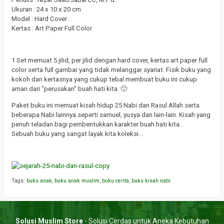
Ukuran : 24 x 10 x 20 cm
Model : Hard Cover
Kertas : Art Paper Full Color
1 Set memuat 5 jilid, per jilid dengan hard cover, kertas art paper full
color serta full gambar yang tidak melanggar syariat. Fisik buku yang
kokoh dan kertasnya yang cukup tebal membuat buku ini cukup
aman dari “perusakan” buah hati kita. 🙂
Paket buku ini memuat kisah hidup 25 Nabi dan Rasul Allah serta
beberapa Nabi lainnya seperti samuel, yusya dan lain-lain. Kisah yang
penuh teladan bagi pembentukkan karakter buah hati kita..
Sebuah buku yang sangat layak kita koleksi…
Tags:
buku anak
,
buku anak muslim
,
buku cerita
,
buku kisah nabi
Solusi Muslim Store
- Solusi Cerdas untuk Aneka Kebutuhan