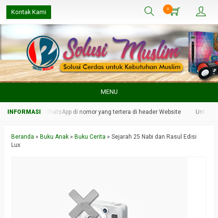
0
Kontak Kami
MENU
n kami melalui WhatsApp di nomor yang tertera di header Website
Untuk res
Beranda
»
Buku Anak
»
Buku Cerita
»
Sejarah 25 Nabi dan Rasul Edisi
Lux