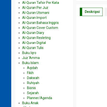
Al-Quran Tafsir Per Kata
Al-Quran Per Juz
Deskripsi
Al-Quran Utsmani
Al-Quran Import
Al-Quran Bahasa Inggris
Al-Quran Cover Custom
Al-Quran Diary
Al-Quran Resleting
Al-Quran Digital
Al-Quran Tulis
Buku Iqro
Juz ‘Amma
Buku Islam
Aqidah
Fikih
Dakwah
Ruhiyah
Bisnis
Sejarah
Planner/Agenda
Buku Anak