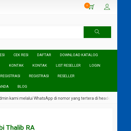
0
ESI
CEK RESI
DAFTAR
DOWNLOAD KATALOG
I
KONTAK
KONTAK
LIST RESELLER
LOGIN
REGISTRASI
REGISTRASI
RESELLER
ANDA
BLOG
n kami melalui WhatsApp di nomor yang tertera di header Website
Abi Thalib RA