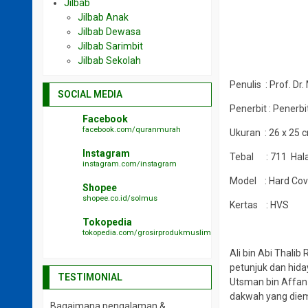
Jilbab
Jilbab Anak
Jilbab Dewasa
Jilbab Sarimbit
Jilbab Sekolah
Penulis : Prof. D
SOCIAL MEDIA
Penerbit : Penerbi
Facebook
facebook.com/quranmurah
Ukuran : 26 x 25 
Instagram
Tebal : 711 Ha
instagram.com/instagram
Model : Hard Cov
Shopee
shopee.co.id/solmus
Kertas : HVS
Tokopedia
tokopedia.com/grosirprodukmuslim
Ali bin Abi Thali
petunjuk dan hida
TESTIMONIAL
Utsman bin Affan 
dakwah yang diem
Bagaimana pengalaman &