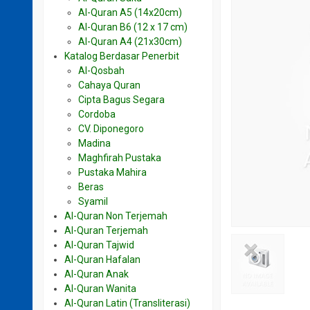
Al-Quran A5 (14x20cm)
Al-Quran B6 (12 x 17 cm)
Al-Quran A4 (21x30cm)
Katalog Berdasar Penerbit
Al-Qosbah
Cahaya Quran
Cipta Bagus Segara
Cordoba
CV. Diponegoro
Madina
Maghfirah Pustaka
Pustaka Mahira
Beras
Syamil
Al-Quran Non Terjemah
Al-Quran Terjemah
Al-Quran Tajwid
Al-Quran Hafalan
Al-Quran Anak
Al-Quran Wanita
Al-Quran Latin (Transliterasi)