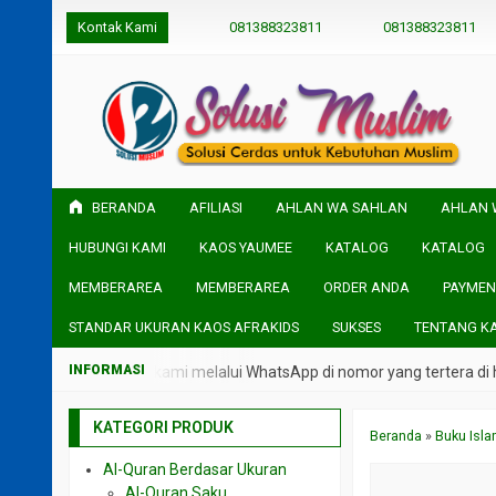
Kontak Kami
081388323811
081388323811
BERANDA
AFILIASI
AHLAN WA SAHLAN
AHLAN 
HUBUNGI KAMI
KAOS YAUMEE
KATALOG
KATALOG
MEMBERAREA
MEMBERAREA
ORDER ANDA
PAYMEN
STANDAR UKURAN KAOS AFRAKIDS
SUKSES
TENTANG K
gi langsung admin kami melalui WhatsApp di nomor yang tertera di hea
KATEGORI PRODUK
Beranda
»
Buku Isl
Al-Quran Berdasar Ukuran
Al-Quran Saku