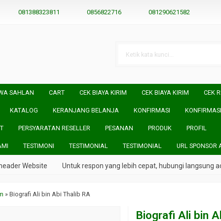
081388323811
0856822716
081290621582
WA SAHLAN
CART
CEK BIAYA KIRIM
CEK BIAYA KIRIM
CEK R
KATALOG
KERANJANG BELANJA
KONFIRMASI
KONFIRMAS
T
PERSYARATAN RESELLER
PESANAN
PRODUK
PROFIL
AMI
TESTIMONI
TESTIMONIAL
TESTIMONIAL
URL SPONSOR 
der Website
Untuk respon yang lebih cepat, hubungi langsung admi
am
»
Biografi Ali bin Abi Thalib RA
Biografi Ali bin 