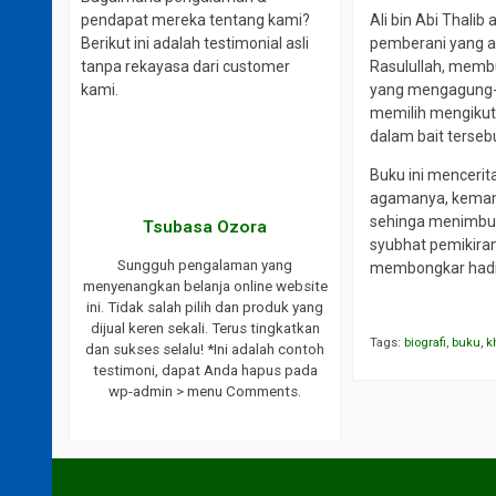
Ali bin Abi Thali
pendapat mereka tentang kami?
pemberani yang ahl
Berikut ini adalah testimonial asli
Rasulullah, memb
tanpa rekayasa dari customer
yang mengagung-a
kami.
memilih mengikuti
dalam bait terseb
Buku ini mencerit
agamanya, kemamp
sehinga menimbul
aki
Tsubasa Ozora
syubhat pemikira
website ini.
Sungguh pengalaman yang
membongkar hadit
ayanan yang
menyenangkan belanja online website
ukses selalu
ini. Tidak salah pilih dan produk yang
endasikan
dijual keren sekali. Terus tingkatkan
Tags:
biografi
,
buku
,
k
bat saya.
dan sukses selalu! *Ini adalah contoh
h testimoni,
testimoni, dapat Anda hapus pada
 wp-admin >
wp-admin > menu Comments.
s.