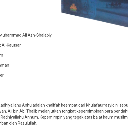
r. Muhammad Ali Ash-Shalabiy
t Al-Kautsar
cm
laman
er
b Radhiyallahu Anhu adalah khalifah keempat dari Khulafaurrasyidin, 
yah. Ali bin Abi Thalib melanjutkan tongkat kepemimpinan para penda
Radhiyallahu Anhum. Kepemimpin yang tegak atas baiat kaum muslimin, 
ban oleh Rasulullah.