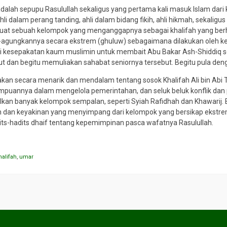
b adalah sepupu Rasulullah sekaligus yang pertama kali masuk Islam dar
i dalam perang tanding, ahli dalam bidang fikih, ahli hikmah, sekaligus
uat sebuah kelompok yang menganggapnya sebagai khalifah yang ber
gungkannya secara ekstrem (ghuluw) sebagaimana dilakukan oleh kelom
 kesepakatan kaum muslimin untuk membait Abu Bakar Ash-Shiddiq seba
ut dan begitu memuliakan sahabat seniornya tersebut. Begitu pula de
akan secara menarik dan mendalam tentang sosok Khalifah Ali bin Abi T
uannya dalam mengelola pemerintahan, dan seluk beluk konflik dan
kan banyak kelompok sempalan, seperti Syiah Rafidhah dan Khawarij. 
n dan keyakinan yang menyimpang dari kelompok yang bersikap ekstrem
s-hadits dhaif tentang kepemimpinan pasca wafatnya Rasulullah.
halifah
,
umar